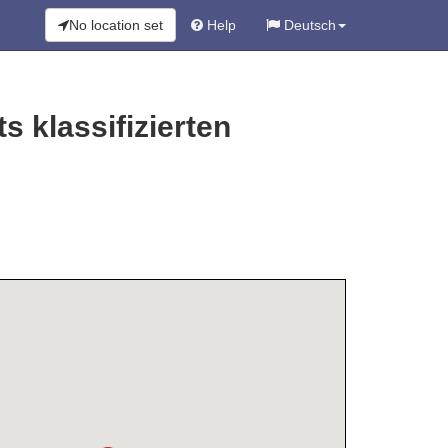
No location set
Help
Deutsch
s klassifizierten