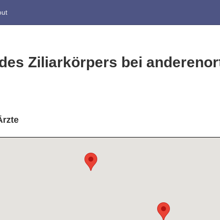
ut
 des Ziliarkörpers bei anderenort
Ärzte