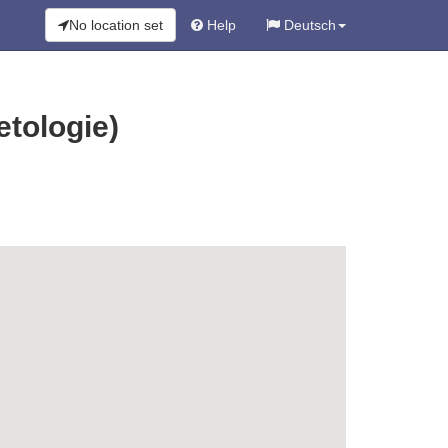
No location set
Help
Deutsch
tologie)