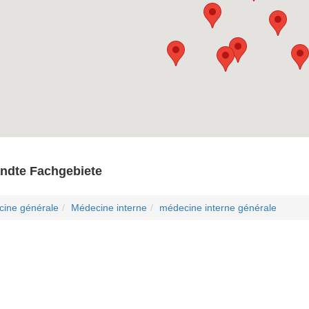
ndte Fachgebiete
ine générale
Médecine interne
médecine interne générale