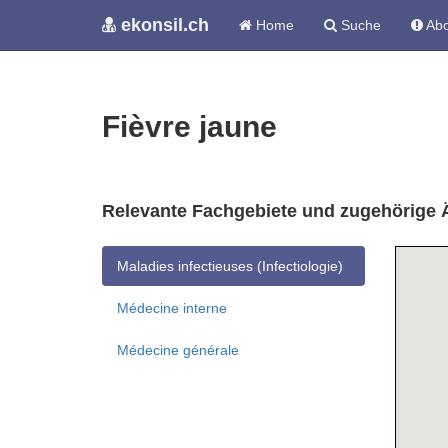
ekonsil.ch
Home
Suche
Abo
Fièvre jaune
Relevante Fachgebiete und zugehörige 
Maladies infectieuses (Infectiologie)
Médecine interne
Médecine générale