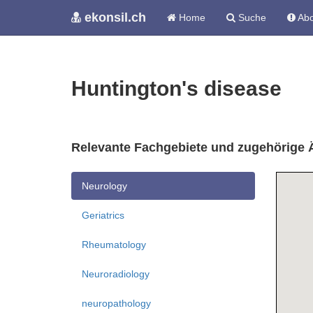
ekonsil.ch
Home
Suche
Abo
Huntington's disease
Relevante Fachgebiete und zugehörige 
Neurology
Geriatrics
Rheumatology
Neuroradiology
neuropathology