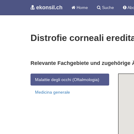
ekonsil.ch
Home
Suche
Abo
Distrofie corneali eredit
Relevante Fachgebiete und zugehörige 
Malattie degli occhi (Oftalmologia)
Medicina generale