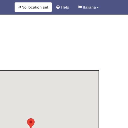
No location set
Help
Italiana