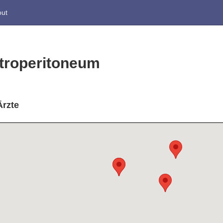
ut
troperitoneum
Ärzte