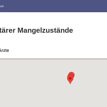
ut
ntärer Mangelzustände
Ärzte